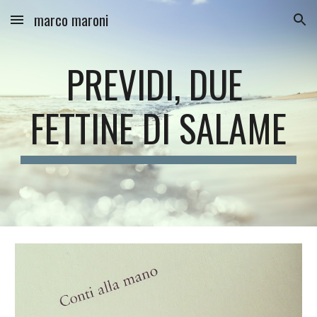
marco maroni
Skip to main content
Skip to navigation
PREVIDI, DUE 
FETTINE DI SALAME